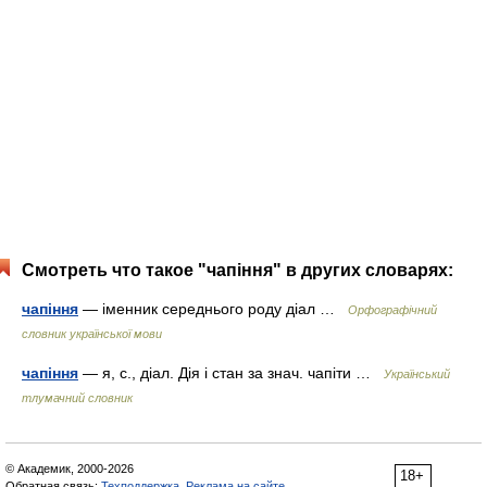
Смотреть что такое "чапіння" в других словарях:
чапіння
— іменник середнього роду діал …
Орфографічний
словник української мови
чапіння
— я, с., діал. Дія і стан за знач. чапіти …
Український
тлумачний словник
© Академик, 2000-2026
18+
Обратная связь:
Техподдержка
,
Реклама на сайте