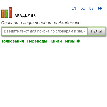
EN
DE
ES
FR
academic.ru
Словари и энциклопедии на Академике
Найти!
Толкования
Переводы
Книги
Игры ⚽