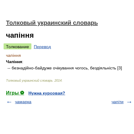
Толковый украинский словарь
чапіння
Толкование
Перевод
чапіння
Чапіння
:
-- безнадійно-байдуже очікування чогось, бездіяльність [3]
Толковый украинский словарь
.
2014
.
Игры ⚽
Нужна курсовая?
чамарка
чапіти